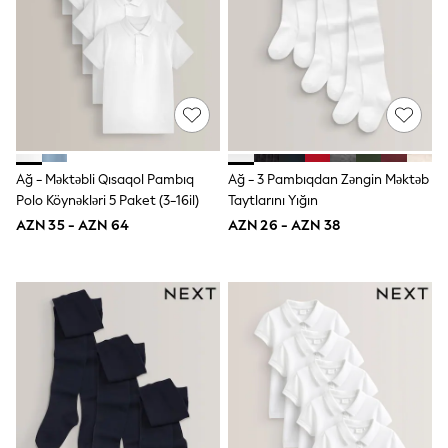
Jeans
Joggers
Jumpers & Knitwear
Nightwear & Pyjamas
Occasionwear
Sets & Outfits
Shirts
Shorts
Sportswear
Ağ - Məktəbli Qısaqol Pambıq
Ağ - 3 Pambıqdan Zəngin Məktəb
Suits & Waistcoats
Polo Köynəkləri 5 Paket (3-16il)
Taytlarını Yığın
Sweatshirts & Hoodies
AZN 35 - AZN 64
AZN 26 - AZN 38
Swimwear
T-Shirts
Tops
Tracksuits
Pants & Chinos
Vests
Shop All Footwear
Boots
Half Sizes
Pram Shoes
Sneakers
School Shoes