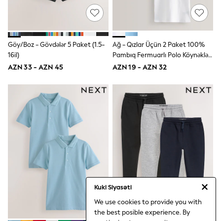
Disney
Marvel
Minecraft
Sneakers
Göy/Boz - Gövdələr 5 Paket (1.5-
Ağ - Qızlar Üçün 2 Paket 100%
Hoodies & Sweatshirts
T-Shirts & Polo Shirts
16il)
Pambıq Fermuarlı Polo Köynəklər
Jackets
(3-16il)
AZN 33 - AZN 45
AZN 19 - AZN 32
Joggers & Shorts
Shop All
Next
adidas
Baker By Ted Baker
Nike
Vanilla Underground
JoJo Maman Bebe
Character
Joules
Shop All
Sliders
Wellies
Kuki Siyasəti
BABY
We use cookies to provide you with
50-56cm
the best posible experience. By
56-62cm