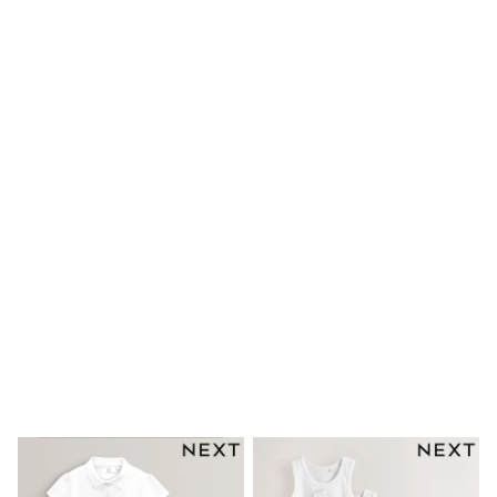
Shoes
Dresses & Playsuits
Trousers
Skirts
Shirts & Blouses
Sweatshirts, Jumpers & Cardigans
All Girls Sports & Swimwear
Coats & Jackets
Underwear & Socks
Bags & Backpacks
Lunchboxes & Drink Bottles
All Bags & Accessories
Bags
Hats, Gloves & Scarves
Shop all
Pepper Pig
Miffy
Paw Patrol
Disney
All Girls Sportwear
Trainers
Hoodies & Sweatshirts
T-Shirts & Vests
Leggings, Joggers & Shorts