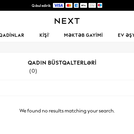
Qəbul edirik
Keyfiyyətli moda üçün etibarlı qlobal pərakəndə satış şirkəti
QADINLAR
KİŞİ
MƏKTƏB GAYIMI
EV ƏŞ
QADIN BÜSTQALTERLƏRI
(0)
We found no results matching your search.