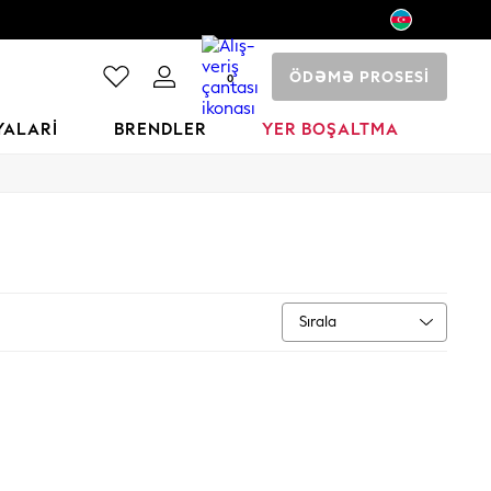
ÖDƏMƏ PROSESİ
0
YALARI
BRENDLER
YER BOŞALTMA
Sırala