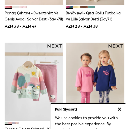
Disney
Marvel
Parlaq Çəhrayı - Sweatshirt Və
Bənövşəyi - Qısa Qollu Futbolka
Minecraft
Geniş Ayaqlı Şalvar Dəsti (3ay -7il)
Və Lülə ​​Şalvar Dəsti (3ay7il)
Sneakers
Hoodies & Sweatshirts
AZN 38 - AZN 47
AZN 28 - AZN 38
T-Shirts & Polo Shirts
Jackets
Joggers & Shorts
Shop All
Next
adidas
Baker By Ted Baker
Nike
Vanilla Underground
JoJo Maman Bebe
Character
Joules
Shop All
Sliders
Wellies
Kuki Siyasəti
BABY
We use cookies to provide you with
50-56cm
the best posible experience. By
56-62cm