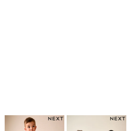
Shoes
Dresses & Playsuits
Trousers
Skirts
Shirts & Blouses
Sweatshirts, Jumpers & Cardigans
All Girls Sports & Swimwear
Coats & Jackets
Underwear & Socks
Bags & Backpacks
Lunchboxes & Drink Bottles
All Bags & Accessories
Bags
Hats, Gloves & Scarves
Shop all
Pepper Pig
Miffy
Paw Patrol
Disney
All Girls Sportwear
Trainers
Hoodies & Sweatshirts
T-Shirts & Vests
Leggings, Joggers & Shorts