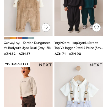
Jeans
Joggers
Jumpers & Knitwear
Nightwear & Pyjamas
Occasionwear
Sets & Outfits
Shirts
Shorts
Sportswear
Qəhvəyi Ayı - Kordon Dungarees
Yaşıl/Qara - Kapüşonlu Sweat
Suits & Waistcoats
Və Bodysuit Uşaq Dəsti (0ay -3il)
Top Və Jogger Dəsti 4 Peice (3ay-
Sweatshirts & Hoodies
7il)
AZN 52 - AZN 57
AZN 71 - AZN 90
Swimwear
T-Shirts
Tops
YENI MƏHSULLAR
Tracksuits
Pants & Chinos
Vests
Shop All Footwear
Boots
Half Sizes
Pram Shoes
Sneakers
School Shoes