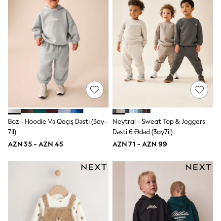
Swim
adidas
Shop All
Shop All
Coats & Jackets
Dresses & Skirts
Hoodies & Sweatshirts
Shoes
Tops & T-Shirts
Trousers & Leggings
BOYS
New In
98 - 110cm
Boz - Hoodie Və Qaçış Dəsti (3ay-
Neytral - Sweat Top & Joggers
116 - 134cm
7il)
Dəsti 6 Ədəd (3ay7il)
140 - 174cm
AZN 35 - AZN 45
AZN 71 - AZN 99
Trending: Top & Short Sets
Trending: Clogs
Toy Story
Pokemon
Spiderman
THE SET
Shop All Clothing
Coats & Jackets
Dungarees