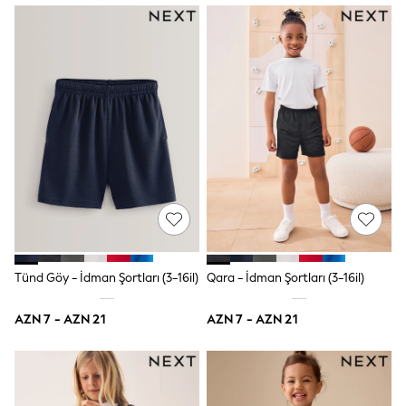
Slippers
Sandals & Clogs
Wellies
New in
Occasion and Party Dresses
Floral Dresses
Sequin Dresses
Short Sleeve Dresses
Longsleeve Dresses
Wedding
Dresses
Shoes
Cardigans
Skirts
Long Sleeve
Short Sleeve
Tünd Göy - İdman Şortları (3-16il)
Qara - İdman Şortları (3-16il)
Printed T-Shirts
Plain T-Shirts
AZN 7 - AZN 21
AZN 7 - AZN 21
Multipacks
All Underwear
Pyjamas
Socks & Tights
All Girls Schoolwear