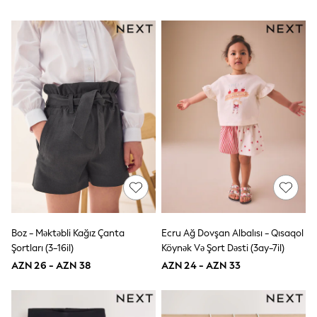
62-68cm
68-74cm
74-80cm
80-86cm
86-92cm
Boys
Girls
All Maternity
All Clothing
Cardigans & Knitwear
Coats & Pramsuits
Dresses
Dungarees
Leggings
Occasionwear
Sets & Outfits
Shorts
Swimwear
Boz - Məktəbli Kağız Çanta
Ecru Ağ Dovşan Albalısı - Qısaqol
Socks & Tights
Şortları (3-16il)
Köynək Və Şort Dəsti (3ay-7il)
Tops & T-Shirts
AZN 26 - AZN 38
AZN 24 - AZN 33
Trousers & Joggers
All Newborn Clothing
Vests
Sleepsuits