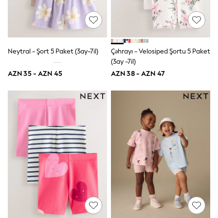
Jeans
Joggers
Jumpers & Knitwear
Nightwear & Pyjamas
Occasionwear
Neytral - Şort 5 Paket (3ay-7il)
Çəhrayı - Velosiped Şortu 5 Paket
Sets & Outfits
(3ay -7il)
Shirts
Shorts
AZN 35 - AZN 45
AZN 38 - AZN 47
Sportswear
Suits & Waistcoats
Sweatshirts & Hoodies
Swimwear
T-Shirts
Tops
Tracksuits
Pants & Chinos
Vests
Shop All Footwear
Boots
Half Sizes
Pram Shoes
Sneakers
School Shoes