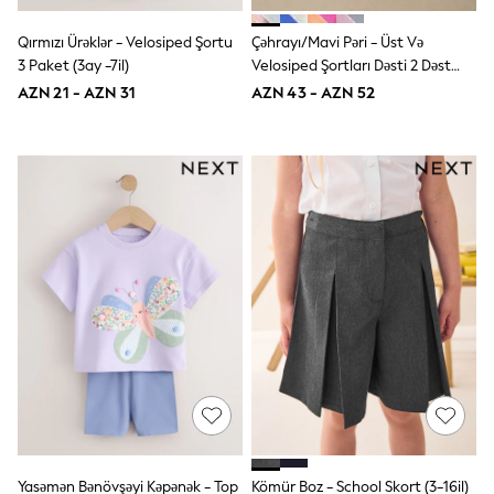
Slippers
Sandals & Clogs
Qırmızı Ürəklər - Velosiped Şortu
Çəhrayı/Mavi Pəri - Üst Və
Wide Fit
3 Paket (3ay -7il)
Velosiped Şortları Dəsti 2 Dəst
Pyjamas & Underwear
(3ay-7il)
Underwear
AZN 21 - AZN 31
AZN 43 - AZN 52
Pyjamas
Robes
Sleepsuits
Socks
All Boys Schoolwear
Trousers
Shorts
Shirts & Polos
Sweatshirts & Jumpers
Sports & Swimwear
Coats & Jackets
Underwear & Socks
Bags & Backpacks
Lunchboxes & Drink Bottles
All Accessories
Bags
Hats, Gloves & Scarves
Shop All
Yasəmən Bənövşəyi Kəpənək - Top
Kömür Boz - School Skort (3-16il)
Paw Patrol