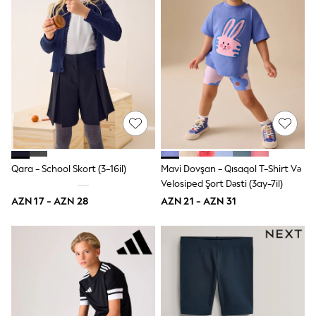
Shoes
Dresses & Playsuits
Trousers
Skirts
Shirts & Blouses
Sweatshirts, Jumpers & Cardigans
All Girls Sports & Swimwear
Coats & Jackets
Underwear & Socks
Bags & Backpacks
Lunchboxes & Drink Bottles
All Bags & Accessories
Bags
Qara - School Skort (3-16il)
Mavi Dovşan - Qısaqol T-Shirt Və
Hats, Gloves & Scarves
Velosiped Şort Dəsti (3ay-7il)
Shop all
AZN 17 - AZN 28
AZN 21 - AZN 31
Pepper Pig
Miffy
Paw Patrol
Disney
All Girls Sportwear
Trainers
Hoodies & Sweatshirts
T-Shirts & Vests
Leggings, Joggers & Shorts