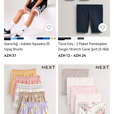
Swim
adidas
Shop All
Shop All
Coats & Jackets
Dresses & Skirts
Hoodies & Sweatshirts
Shoes
Tops & T-Shirts
Qara/Ağ - Adidas Squadra 25
Tünd Göy - 2 Paket Pambıqdan
Trousers & Leggings
Uşaq Shorts
Zəngin Stretch Cycle Şort (3-16il)
BOYS
AZN 31
AZN 12 - AZN 24
New In
98 - 110cm
116 - 134cm
140 - 174cm
Trending: Top & Short Sets
Trending: Clogs
Toy Story
Pokemon
Spiderman
THE SET
Shop All Clothing
Coats & Jackets
Dungarees