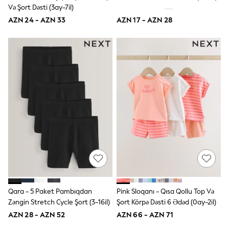
Və Şort Dəsti (3ay-7il)
Disney
Marvel
AZN 24 - AZN 33
AZN 17 - AZN 28
Minecraft
Sneakers
Hoodies & Sweatshirts
T-Shirts & Polo Shirts
Jackets
Joggers & Shorts
Shop All
Next
adidas
Baker By Ted Baker
Nike
Vanilla Underground
JoJo Maman Bebe
Character
Joules
Shop All
Sliders
Qara - 5 Paket Pambıqdan
Pink Sloqanı - Qısa Qollu Top Və
Wellies
BABY
Zəngin Stretch Cycle Şort (3-16il)
Şort Körpə Dəsti 6 Ədəd (0ay-2il)
50-56cm
AZN 28 - AZN 52
AZN 66 - AZN 71
56-62cm