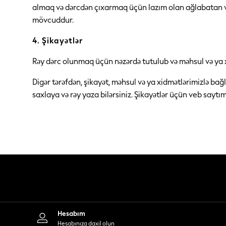
Occasion and Party Dresses
almaq və dərcdən çıxarmaq üçün lazım olan ağlabatan v
Floral Dresses
mövcuddur.
Sequin Dresses
Short Sleeve Dresses
4. Şikayətlər
Longsleeve Dresses
Wedding
Rəy dərc olunmaq üçün nəzərdə tutulub və məhsul və ya xi
Dresses
Shoes
Digər tərəfdən, şikayət, məhsul və ya xidmətlərimizlə bağ
Cardigans
Skirts
saxlaya və rəy yaza bilərsiniz. Şikayətlər üçün veb saytı
Long Sleeve
Short Sleeve
Printed T-Shirts
Plain T-Shirts
Multipacks
All Underwear
Pyjamas
Socks & Tights
All Girls Schoolwear
Shoes
Dresses & Playsuits
Trousers
Hesabım
Skirts
Hesabınıza daxil olun