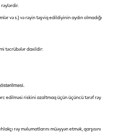
rəylərdir.
lər və s.) və rəyin təşviq edildiyinin aydın olmadığı
mi təcrübələr daxildir:
östərilməsi.
rc edilməsi riskini azaltmaq üçün üçüncü tərəf rəy
hlakçı rəy məlumatlarını müəyyən etmək, qarşısını