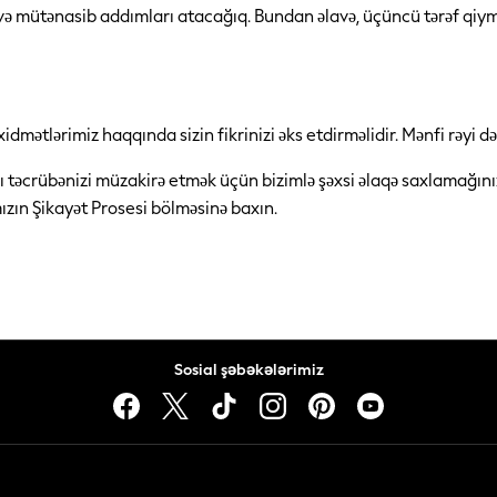
ə mütənasib addımları atacağıq. Bundan əlavə, üçüncü tərəf qiy
dmətlərimiz haqqında sizin fikrinizi əks etdirməlidir. Mənfi rəyi
lı təcrübənizi müzakirə etmək üçün bizimlə şəxsi əlaqə saxlamağınız
mızın Şikayət Prosesi bölməsinə baxın.
Sosial şəbəkələrimiz