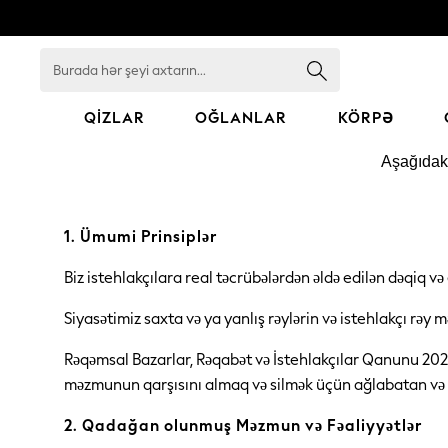
Burada
hər
şeyi
axtarın...
QIZLAR
OĞLANLAR
KÖRPƏ
GIRLS
Aşağıdakı
New In
98 - 110cm
116 - 134cm
140 - 174cm
1. Ümumi Prinsiplər
All Clothing
Coats & Jackets
Biz istehlakçılara real təcrübələrdən əldə edilən dəqiq v
Dresses
Dungarees
Siyasətimiz saxta və ya yanlış rəylərin və istehlakçı rəy 
Jeans
Jumpsuits & Playsuits
Knitwear
Rəqəmsal Bazarlar, Rəqabət və İstehlakçılar Qanunu 2024
Nightwear & Pyjamas
məzmunun qarşısını almaq və silmək üçün ağlabatan və
Loungewear
Occasionwear
2. Qadağan olunmuş Məzmun və Fəaliyyətlər
Sets & Outfits