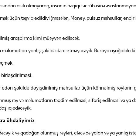
sından asılı olmayaraq, insanın həqiqi təcrübəsinə əsaslanmayan 
ermək üçün təşviq edildiyi (məsələn, Money, pulsuz məhsullar, endirim
edilmiş araşdırma kimi müəyyən ediləcək.
ən məlumatları yanlış şəkildə dərc etməyəcəyik. Buraya aşağıdakı ki
seçmək.
birləşdirilməsi.
r edən şəkildə dəyişdirilmiş məhsullar üçün köhnəlmiş rəylərin g
ş rəy və məlumatların təqdim edilməsi, sifariş edilməsi və ya də
daşlıq edəcəyik.
zrə öhdəliyimiz
yik və qadağan olunmuş rəyləri, eləcə də yalan və ya yanlış iste