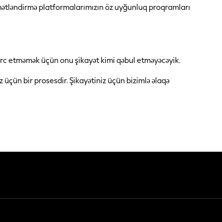
mətləndirmə platformalarımızın öz uyğunluq proqramları
 dərc etməmək üçün onu şikayət kimi qəbul etməyəcəyik.
 üçün bir prosesdir. Şikayətiniz üçün bizimlə əlaqə