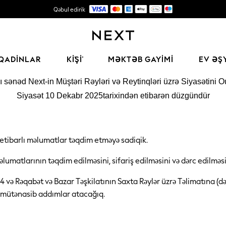
Qəbul edirik
Keyfiyyətli moda üçün etibarlı qlobal pərakəndə satış şirkəti
QADINLAR
KİŞİ
MƏKTƏB GAYIMI
EV ƏŞ
 sənəd Next-in Müştəri Rəyləri və Reytinqləri üzrə Siyasətini Ou
Siyasət 10 Dekabr 2025tarixindən etibarən düzgündür
ə etibarlı məlumatlar təqdim etməyə sadiqik.
məlumatlarının təqdim edilməsini, sifariş edilməsini və dərc edilmə
 və Rəqabət və Bazar Təşkilatının Saxta Rəylər üzrə Təlimatına (
 mütənasib addımlar atacağıq.