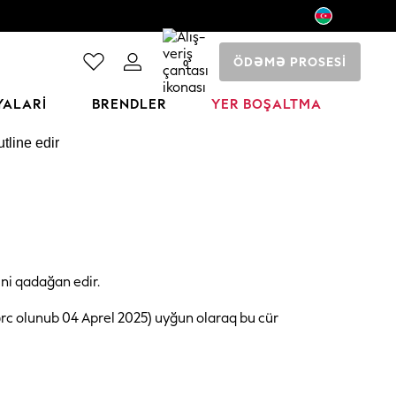
ÖDƏMƏ PROSESİ
0
YALARI
BRENDLER
YER BOŞALTMA
tline edir
sini qadağan edir.
dərc olunub 04 Aprel 2025) uyğun olaraq bu cür