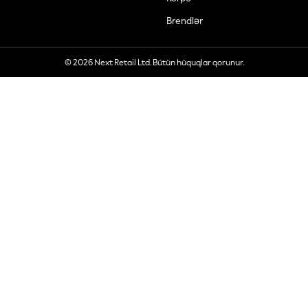
Brendlər
© 2026 Next Retail Ltd. Bütün hüquqlar qorunur.