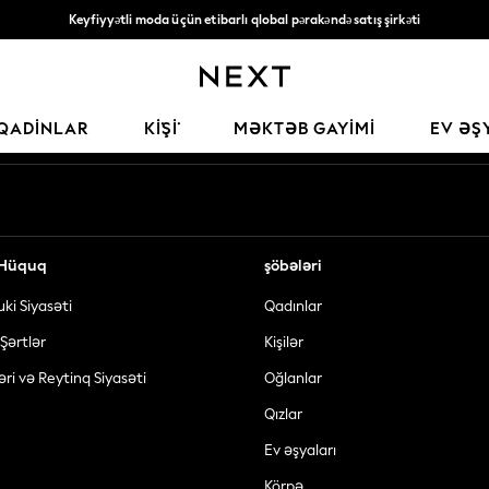
Keyfiyyətli moda üçün etibarlı qlobal pərakəndə satış şirkəti
135* AZN-dən yuxarı sifarişlərə pulsuz çatdırılma
Sosial şəbəkələrimiz
QADINLAR
KİŞİ
MƏKTƏB GAYIMI
EV ƏŞ
ə Hüquq
şöbələri
uki Siyasəti
Qadınlar
Şərtlər
Kişilər
əri və Reytinq Siyasəti
Oğlanlar
Qızlar
Ev əşyaları
Körpə