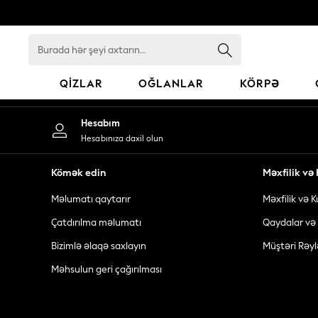
An error occurred on client
Burada
hər
şeyi
QIZLAR
OĞLANLAR
KÖRPƏ
axtarın...
GIRLS
Hesabım
New In
Hesabınıza daxil olun
98 - 110cm
116 - 134cm
Kömək edin
Məxfilik v
140 - 174cm
Məlumatı qaytarır
Məxfilik və K
All Clothing
Coats & Jackets
Çatdırılma məlumatı
Qaydalar və 
Dresses
Bizimlə əlaqə saxlayın
Müştəri Rəyl
Dungarees
Məhsulun geri çağırılması
Jeans
Jumpsuits & Playsuits
Knitwear