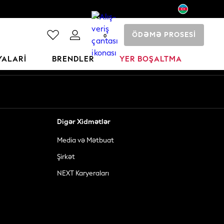
ÖDƏMƏ PROSESİ
0
YALARI
BRENDLER
YER BOŞALTMA
Digər Xidmətlər
Media və Mətbuat
Şirkət
NEXT Karyeraları