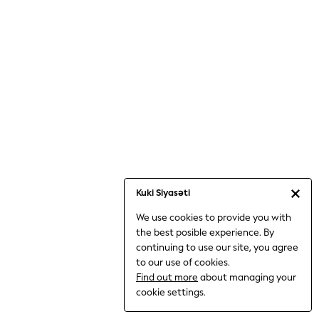
Jumpsuits & Playsuits
Knitwear
Nightwear & Pyjamas
Loungewear
Occasionwear
Sets & Outfits
Shirts & Blouses
Shorts & Skirts
Sportswear
Sweatshirts & Hoodies
Swimwear
Kuki Siyasəti
T-Shirts
We use cookies to provide you with
Tops
the best posible experience. By
Trousers & Leggings
continuing to use our site, you agree
Vests
to our use of cookies.
Trending: Top & Short Sets
Find out more
about managing your
Trending: Clogs
cookie settings.
Toy Story