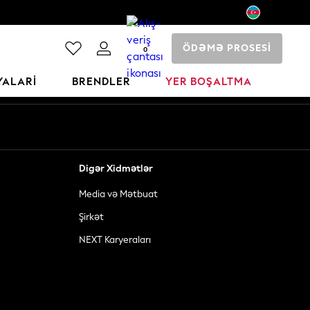
ÖDƏMƏ PROSESİ
0
YALARI
BRENDLER
YER BOŞALTMA
Digər Xidmətlər
Media və Mətbuat
Şirkət
NEXT Karyeraları