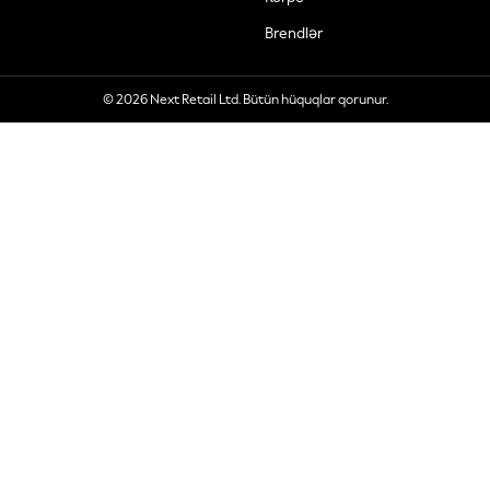
Brendlər
© 2026 Next Retail Ltd. Bütün hüquqlar qorunur.