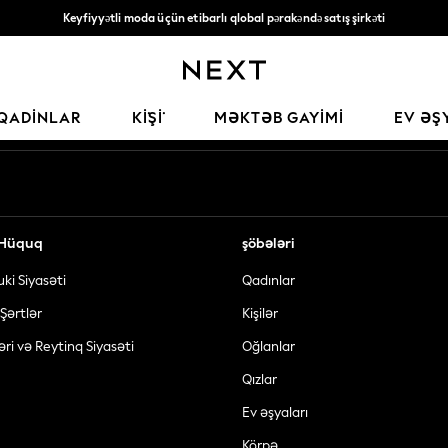
Keyfiyyətli moda üçün etibarlı qlobal pərakəndə satış şirkəti
135* AZN-dən yuxarı sifarişlərə pulsuz çatdırılma
Sosial şəbəkələrimiz
QADINLAR
KİŞİ
MƏKTƏB GAYIMI
EV ƏŞ
ə Hüquq
şöbələri
uki Siyasəti
Qadınlar
Şərtlər
Kişilər
əri və Reytinq Siyasəti
Oğlanlar
Qızlar
Ev əşyaları
Körpə