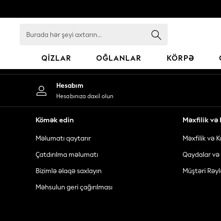
An error occurred on client
Burada
hər
şeyi
QIZLAR
OĞLANLAR
KÖRPƏ
axtarın...
GIRLS
Hesabım
New In
Hesabınıza daxil olun
98 - 110cm
116 - 134cm
Kömək edin
Məxfilik v
140 - 174cm
Məlumatı qaytarır
Məxfilik və K
All Clothing
Coats & Jackets
Çatdırılma məlumatı
Qaydalar və 
Dresses
Bizimlə əlaqə saxlayın
Müştəri Rəyl
Dungarees
Məhsulun geri çağırılması
Jeans
Jumpsuits & Playsuits
Knitwear