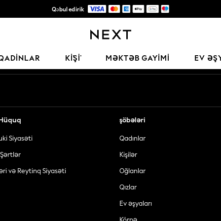
Qəbul edirik
Keyfiyyətli moda üçün etibarlı qlobal pərakəndə satış şirkəti
Sosial şəbəkələrimiz
QADINLAR
KİŞİ
MƏKTƏB GAYIMI
EV ƏŞ
ə Hüquq
şöbələri
uki Siyasəti
Qadınlar
Şərtlər
Kişilər
əri və Reytinq Siyasəti
Oğlanlar
Qızlar
Ev əşyaları
Körpə