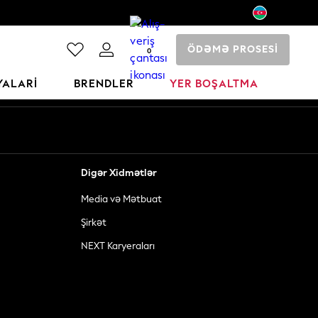
ÖDƏMƏ PROSESİ
0
YALARI
BRENDLER
YER BOŞALTMA
Digər Xidmətlər
Media və Mətbuat
Şirkət
NEXT Karyeraları