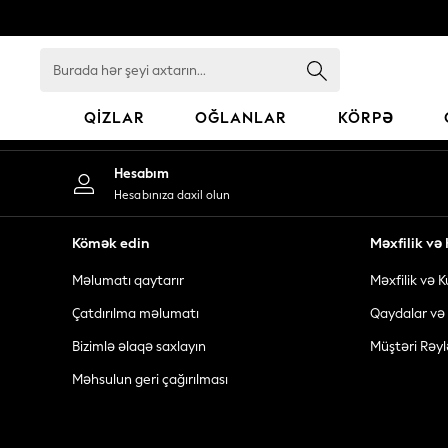
An error occurred on client
Burada
hər
şeyi
QIZLAR
OĞLANLAR
KÖRPƏ
axtarın...
GIRLS
Hesabım
New In
Hesabınıza daxil olun
98 - 110cm
116 - 134cm
Kömək edin
Məxfilik v
140 - 174cm
Məlumatı qaytarır
Məxfilik və K
All Clothing
Coats & Jackets
Çatdırılma məlumatı
Qaydalar və 
Dresses
Bizimlə əlaqə saxlayın
Müştəri Rəyl
Dungarees
Məhsulun geri çağırılması
Jeans
Jumpsuits & Playsuits
Knitwear