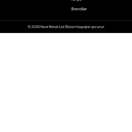
Brendlər
© 2026 Next Retail Ltd. Bütün hüquqlar qorunur.