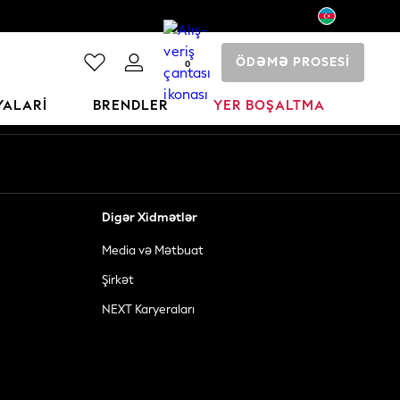
ÖDƏMƏ PROSESİ
0
YALARI
BRENDLER
YER BOŞALTMA
Digər Xidmətlər
Media və Mətbuat
Şirkət
NEXT Karyeraları