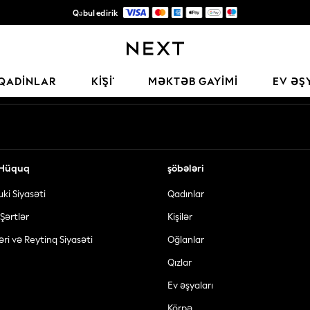
Qəbul edirik
Keyfiyyətli moda üçün etibarlı qlobal pərakəndə satış şirkəti
Sosial şəbəkələrimiz
QADINLAR
KİŞİ
MƏKTƏB GAYIMI
EV ƏŞ
ə Hüquq
şöbələri
uki Siyasəti
Qadınlar
Şərtlər
Kişilər
əri və Reytinq Siyasəti
Oğlanlar
Qızlar
Ev əşyaları
Körpə