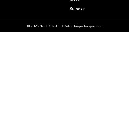
Brendlər
© 2026 Next Retail Ltd. Bütün hüquqlar qorunur.