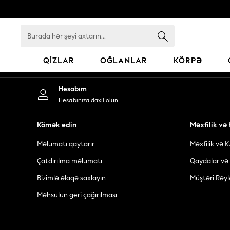
An error occurred on client
Burada
hər
şeyi
QIZLAR
OĞLANLAR
KÖRPƏ
axtarın...
GIRLS
Hesabım
New In
Hesabınıza daxil olun
98 - 110cm
116 - 134cm
Kömək edin
Məxfilik v
140 - 174cm
Məlumatı qaytarır
Məxfilik və K
All Clothing
Coats & Jackets
Çatdırılma məlumatı
Qaydalar və 
Dresses
Bizimlə əlaqə saxlayın
Müştəri Rəyl
Dungarees
Məhsulun geri çağırılması
Jeans
Jumpsuits & Playsuits
Knitwear