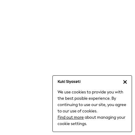
Jumpsuits & Playsuits
Knitwear
Nightwear & Pyjamas
Loungewear
Occasionwear
Sets & Outfits
Shirts & Blouses
Shorts & Skirts
Sportswear
Sweatshirts & Hoodies
Swimwear
Kuki Siyasəti
T-Shirts
We use cookies to provide you with
Tops
the best posible experience. By
Trousers & Leggings
continuing to use our site, you agree
Vests
to our use of cookies.
Trending: Top & Short Sets
Find out more
about managing your
Trending: Clogs
cookie settings.
Toy Story