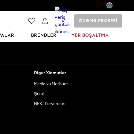
ÖDƏMƏ PROSESİ
0
YALARI
BRENDLER
YER BOŞALTMA
Digər Xidmətlər
Media və Mətbuat
Şirkət
NEXT Karyeraları