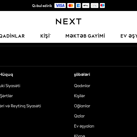
Qəbul edirik
Keyfiyyətli moda üçün etibarlı qlobal pərakəndə satış şirkəti
Sosial şəbəkələrimiz
QADINLAR
KİŞİ
MƏKTƏB GAYIMI
EV ƏŞ
ə Hüquq
şöbələri
uki Siyasəti
Qadınlar
Şərtlər
Kişilər
əri və Reytinq Siyasəti
Oğlanlar
Qızlar
Ev əşyaları
Körpə