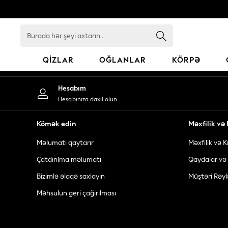
An error occurred on client
Burada
hər
şeyi
QIZLAR
OĞLANLAR
KÖRPƏ
axtarın...
GIRLS
Hesabım
New In
Hesabınıza daxil olun
98 - 110cm
116 - 134cm
Kömək edin
Məxfilik v
140 - 174cm
Məlumatı qaytarır
Məxfilik və K
All Clothing
Coats & Jackets
Çatdırılma məlumatı
Qaydalar və 
Dresses
Bizimlə əlaqə saxlayın
Müştəri Rəyl
Dungarees
Məhsulun geri çağırılması
Jeans
Jumpsuits & Playsuits
Knitwear