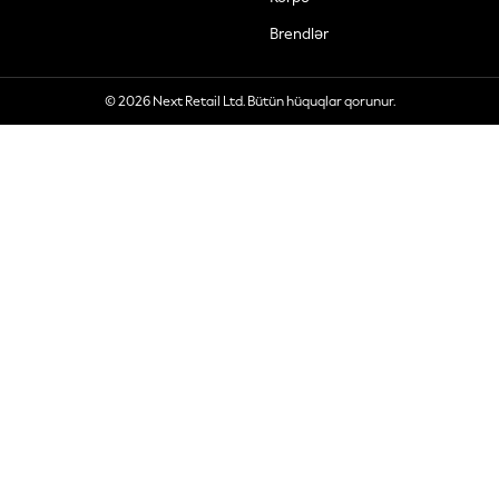
Brendlər
© 2026 Next Retail Ltd. Bütün hüquqlar qorunur.