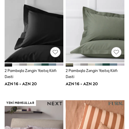
Shoes
Dresses & Playsuits
Trousers
Skirts
Shirts & Blouses
Sweatshirts, Jumpers & Cardigans
All Girls Sports & Swimwear
Coats & Jackets
Underwear & Socks
Bags & Backpacks
Lunchboxes & Drink Bottles
All Bags & Accessories
Bags
2 Pambıqla Zəngin Yastıq Kılıfı
2 Pambıqla Zəngin Yastıq Kılıfı
Hats, Gloves & Scarves
Dəsti
Dəsti
Shop all
Pepper Pig
AZN 16 - AZN 20
AZN 16 - AZN 20
Miffy
Paw Patrol
Disney
YENI MƏHSULLAR
All Girls Sportwear
Trainers
Hoodies & Sweatshirts
T-Shirts & Vests
Leggings, Joggers & Shorts