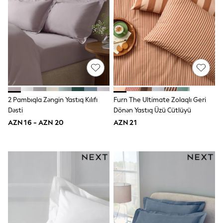
Swim
adidas
Shop All
Shop All
Coats & Jackets
Dresses & Skirts
Hoodies & Sweatshirts
Shoes
Tops & T-Shirts
Trousers & Leggings
BOYS
2 Pambıqla Zəngin Yastıq Kılıfı
Furn The Ultimate Zolaqlı Geri
New In
Dəsti
Dönən Yastıq Üzü Cütlüyü
98 - 110cm
AZN 16 - AZN 20
AZN 21
116 - 134cm
140 - 174cm
Trending: Top & Short Sets
Trending: Clogs
Toy Story
Pokemon
Spiderman
THE SET
Shop All Clothing
Coats & Jackets
Dungarees