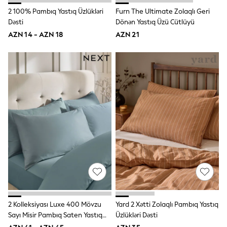
62-68cm
2 100% Pambıq Yastıq Üzlükləri
Furn The Ultimate Zolaqlı Geri
68-74cm
74-80cm
Dəsti
Dönən Yastıq Üzü Cütlüyü
80-86cm
AZN 14 - AZN 18
AZN 21
86-92cm
Boys
Girls
All Maternity
All Clothing
Cardigans & Knitwear
Coats & Pramsuits
Dresses
Dungarees
Leggings
Occasionwear
Sets & Outfits
Shorts
Swimwear
Socks & Tights
Tops & T-Shirts
Trousers & Joggers
All Newborn Clothing
2 Kolleksiyası Luxe 400 Mövzu
Yard 2 Xətti Zolaqlı Pambıq Yastıq
Vests
Sayı Misir Pambıq Saten Yastıq
Üzlükləri Dəsti
Sleepsuits
Üzləri Dəsti