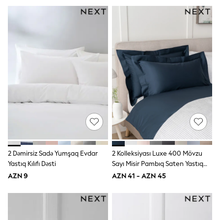
Slippers
Sandals & Clogs
Wellies
New in
Occasion and Party Dresses
Floral Dresses
Sequin Dresses
Short Sleeve Dresses
Longsleeve Dresses
Wedding
Dresses
Shoes
Cardigans
Skirts
Long Sleeve
Short Sleeve
2 Dəmirsiz Sadə Yumşaq Evdar
2 Kolleksiyası Luxe 400 Mövzu
Printed T-Shirts
Yastıq Kılıfı Dəsti
Sayı Misir Pambıq Saten Yastıq
Plain T-Shirts
Üzləri Dəsti
Multipacks
AZN 9
AZN 41 - AZN 45
All Underwear
Pyjamas
Socks & Tights
All Girls Schoolwear