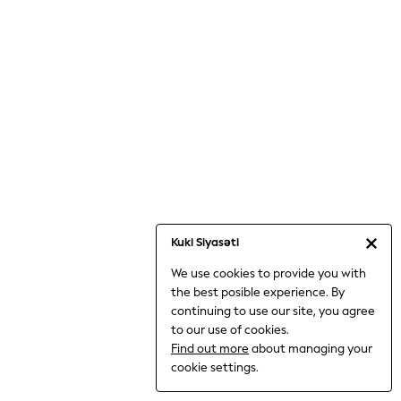
Jumpsuits & Playsuits
Knitwear
Nightwear & Pyjamas
Loungewear
Occasionwear
Sets & Outfits
Shirts & Blouses
Shorts & Skirts
Sportswear
Sweatshirts & Hoodies
Swimwear
Kuki Siyasəti
T-Shirts
We use cookies to provide you with
Tops
the best posible experience. By
Trousers & Leggings
continuing to use our site, you agree
Vests
to our use of cookies.
Trending: Top & Short Sets
Find out more
about managing your
Trending: Clogs
cookie settings.
Toy Story