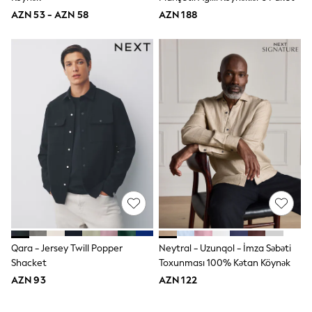
62-68cm
AZN 53 - AZN 58
AZN 188
68-74cm
74-80cm
80-86cm
86-92cm
Boys
Girls
All Maternity
All Clothing
Cardigans & Knitwear
Coats & Pramsuits
Dresses
Dungarees
Leggings
Occasionwear
Sets & Outfits
Shorts
Swimwear
Socks & Tights
Qara - Jersey Twill Popper
Neytral - Uzunqol - İmza Səbəti
Tops & T-Shirts
Shacket
Toxunması 100% Kətan Köynək
Trousers & Joggers
All Newborn Clothing
AZN 93
AZN 122
Vests
Sleepsuits