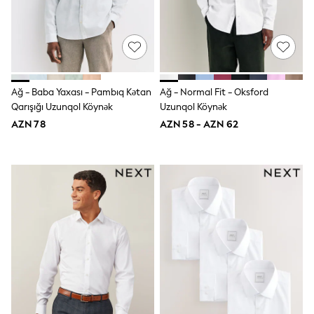
Jeans
Joggers
Jumpers & Knitwear
Nightwear & Pyjamas
Occasionwear
Sets & Outfits
Shirts
Ağ - Baba Yaxası - Pambıq Kətan
Ağ - Normal Fit - Oksford
Shorts
Qarışığı Uzunqol Köynək
Uzunqol Köynək
Sportswear
AZN 78
AZN 58 - AZN 62
Suits & Waistcoats
Sweatshirts & Hoodies
Swimwear
T-Shirts
Tops
Tracksuits
Pants & Chinos
Vests
Shop All Footwear
Boots
Half Sizes
Pram Shoes
Sneakers
School Shoes