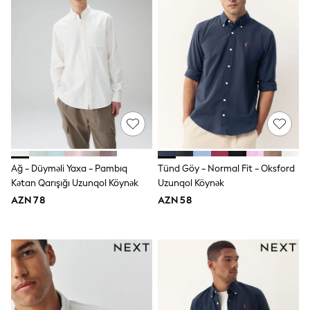
Shoes
Dresses & Playsuits
Trousers
Skirts
Shirts & Blouses
Sweatshirts, Jumpers & Cardigans
All Girls Sports & Swimwear
Coats & Jackets
Underwear & Socks
Bags & Backpacks
Lunchboxes & Drink Bottles
All Bags & Accessories
Bags
Ağ - Düyməli Yaxa - Pambıq
Tünd Göy - Normal Fit - Oksford
Hats, Gloves & Scarves
Kətan Qarışığı Uzunqol Köynək
Uzunqol Köynək
Shop all
Pepper Pig
AZN 78
AZN 58
Miffy
Paw Patrol
Disney
All Girls Sportwear
Trainers
Hoodies & Sweatshirts
T-Shirts & Vests
Leggings, Joggers & Shorts