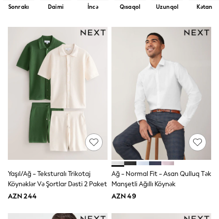
Nightwear & Pyjamas
Sonrakı
Daimi
İncə
Qısaqol
Uzunqol
Kətan
Loungewear
Occasionwear
Sets & Outfits
Shirts & Blouses
Shorts & Skirts
Sportswear
Sweatshirts & Hoodies
Swimwear
T-Shirts
Tops
Trousers & Leggings
Vests
Trending: Top & Short Sets
Trending: Clogs
Toy Story
Spring Dresses
THE SET
Shop All Footwear
Yaşıl/Ağ - Teksturalı Trikotaj
Ağ - Normal Fit - Asan Qulluq Tək
Boots
Köynəklər Və Şortlar Dəsti 2 Paket
Manşetli Ağıllı Köynək
Half Sizes
AZN 244
AZN 49
Pram Shoes
Sneakers
School Shoes