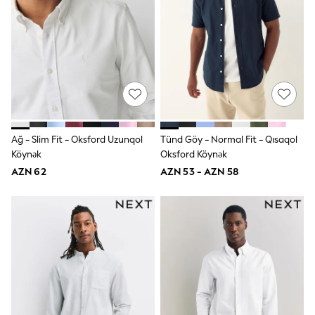
Swim
adidas
Shop All
Shop All
Coats & Jackets
Dresses & Skirts
Hoodies & Sweatshirts
Shoes
Tops & T-Shirts
Trousers & Leggings
Ağ - Slim Fit - Oksford Uzunqol
Tünd Göy - Normal Fit - Qısaqol
BOYS
New In
Köynək
Oksford Köynək
98 - 110cm
AZN 62
AZN 53 - AZN 58
116 - 134cm
140 - 174cm
Trending: Top & Short Sets
Trending: Clogs
Toy Story
Pokemon
Spiderman
THE SET
Shop All Clothing
Coats & Jackets
Dungarees