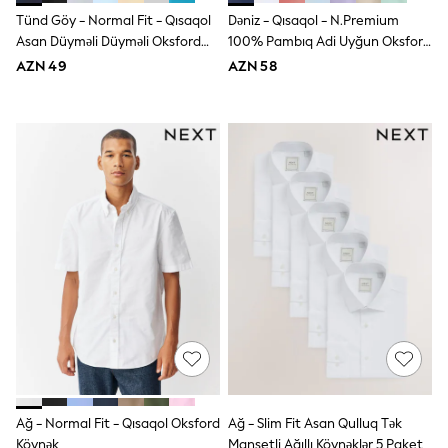
Disney
Tünd Göy - Normal Fit - Qısaqol
Dəniz - Qısaqol - N.Premium
Marvel
Asan Düyməli Düyməli Oksford
100% Pambıq Adi Uyğun Oksford
Minecraft
Köynək
Köynəyi
AZN 49
AZN 58
Sneakers
Hoodies & Sweatshirts
T-Shirts & Polo Shirts
Jackets
Joggers & Shorts
Shop All
Next
adidas
Baker By Ted Baker
Nike
Vanilla Underground
JoJo Maman Bebe
Character
Joules
Shop All
Sliders
Wellies
BABY
50-56cm
Ağ - Normal Fit - Qısaqol Oksford
Ağ - Slim Fit Asan Qulluq Tək
56-62cm
Köynək
Manşetli Ağıllı Köynəklər 5 Paket