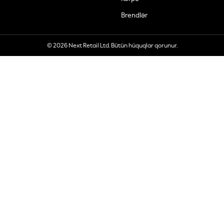
Brendlər
© 2026 Next Retail Ltd. Bütün hüquqlar qorunur.