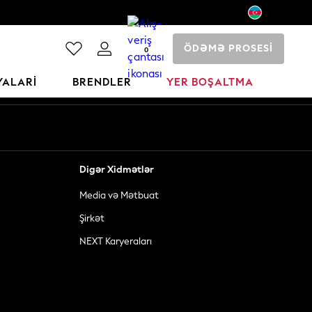
ÖDƏMƏ PROSESİ
0
YALARI
BRENDLER
YER BOŞALTMA
Digər Xidmətlər
Media və Mətbuat
Şirkət
NEXT Karyeraları