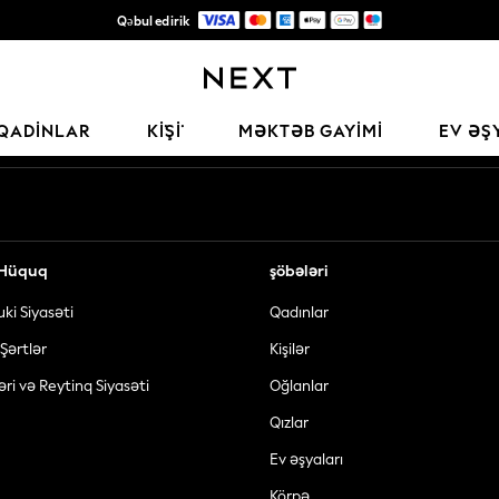
Qəbul edirik
Keyfiyyətli moda üçün etibarlı qlobal pərakəndə satış şirkəti
Sosial şəbəkələrimiz
QADINLAR
KİŞİ
MƏKTƏB GAYIMI
EV ƏŞ
ə Hüquq
şöbələri
uki Siyasəti
Qadınlar
Şərtlər
Kişilər
əri və Reytinq Siyasəti
Oğlanlar
Qızlar
Ev əşyaları
Körpə