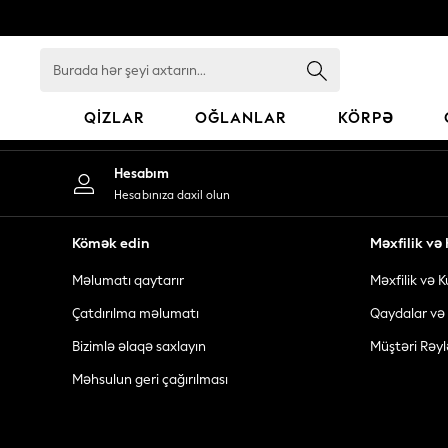
An error occurred on client
Burada
hər
şeyi
QIZLAR
OĞLANLAR
KÖRPƏ
axtarın...
GIRLS
Hesabım
New In
Hesabınıza daxil olun
98 - 110cm
116 - 134cm
Kömək edin
Məxfilik v
140 - 174cm
Məlumatı qaytarır
Məxfilik və K
All Clothing
Coats & Jackets
Çatdırılma məlumatı
Qaydalar və 
Dresses
Bizimlə əlaqə saxlayın
Müştəri Rəyl
Dungarees
Məhsulun geri çağırılması
Jeans
Jumpsuits & Playsuits
Knitwear