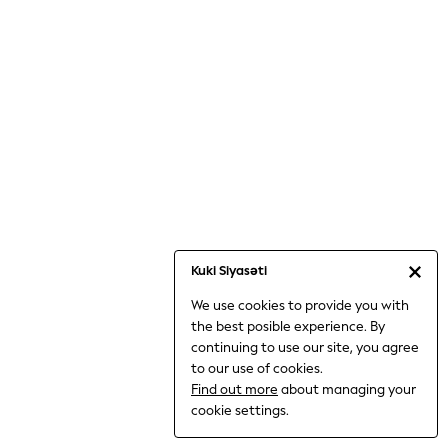
Jumpsuits & Playsuits
Knitwear
Nightwear & Pyjamas
Loungewear
Occasionwear
Sets & Outfits
Shirts & Blouses
Shorts & Skirts
Sportswear
Sweatshirts & Hoodies
Swimwear
Kuki Siyasəti
T-Shirts
We use cookies to provide you with
Tops
the best posible experience. By
Trousers & Leggings
continuing to use our site, you agree
Vests
to our use of cookies.
Trending: Top & Short Sets
Find out more
about managing your
Trending: Clogs
cookie settings.
Toy Story