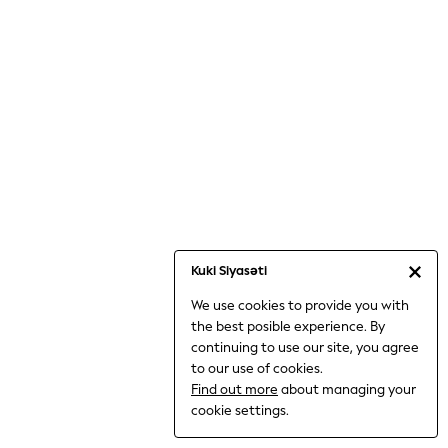
Jumpsuits & Playsuits
Knitwear
Nightwear & Pyjamas
Loungewear
Occasionwear
Sets & Outfits
Shirts & Blouses
Shorts & Skirts
Sportswear
Sweatshirts & Hoodies
Swimwear
Kuki Siyasəti
T-Shirts
We use cookies to provide you with
Tops
the best posible experience. By
Trousers & Leggings
continuing to use our site, you agree
Vests
to our use of cookies.
Trending: Top & Short Sets
Find out more
about managing your
Trending: Clogs
cookie settings.
Toy Story