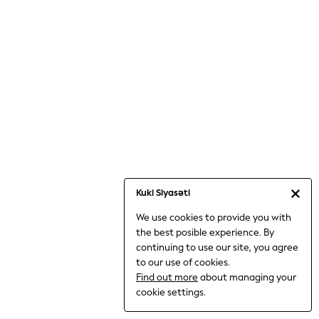
Jumpsuits & Playsuits
Knitwear
Nightwear & Pyjamas
Loungewear
Occasionwear
Sets & Outfits
Shirts & Blouses
Shorts & Skirts
Sportswear
Sweatshirts & Hoodies
Swimwear
Kuki Siyasəti
T-Shirts
We use cookies to provide you with
Tops
the best posible experience. By
Trousers & Leggings
continuing to use our site, you agree
Vests
to our use of cookies.
Trending: Top & Short Sets
Find out more
about managing your
Trending: Clogs
cookie settings.
Toy Story