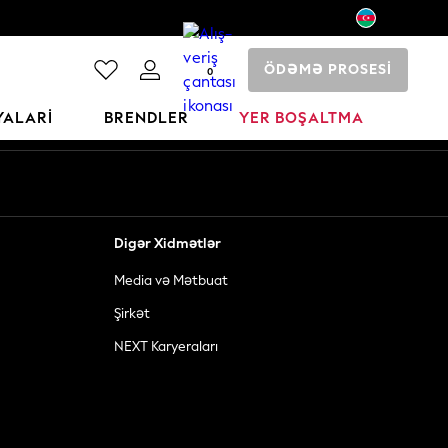
ÖDƏMƏ PROSESİ
0
YALARI
BRENDLER
YER BOŞALTMA
Digər Xidmətlər
Media və Mətbuat
Şirkət
NEXT Karyeraları