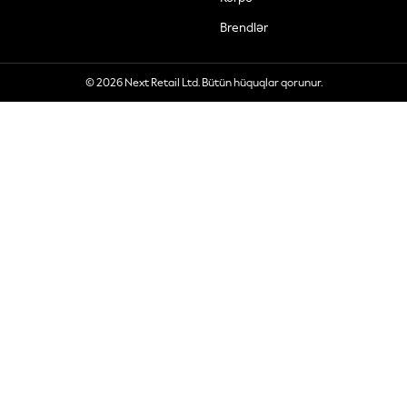
Brendlər
© 2026 Next Retail Ltd. Bütün hüquqlar qorunur.