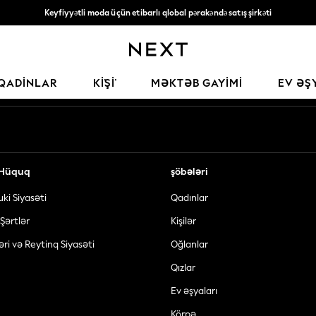
Keyfiyyətli moda üçün etibarlı qlobal pərakəndə satış şirkəti
135* AZN-dən yuxarı sifarişlərə pulsuz çatdırılma
Sosial şəbəkələrimiz
QADINLAR
KİŞİ
MƏKTƏB GAYIMI
EV ƏŞ
ə Hüquq
şöbələri
uki Siyasəti
Qadınlar
Şərtlər
Kişilər
əri və Reytinq Siyasəti
Oğlanlar
Qızlar
Ev əşyaları
Körpə