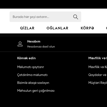
An error occurred on client
Burada
hər
şeyi
QIZLAR
OĞLANLAR
KÖRPƏ
axtarın...
GIRLS
Hesabım
New In
Hesabınıza daxil olun
98 - 110cm
116 - 134cm
Kömək edin
Məxfilik v
140 - 174cm
Məlumatı qaytarır
Məxfilik və K
All Clothing
Coats & Jackets
Çatdırılma məlumatı
Qaydalar və 
Dresses
Bizimlə əlaqə saxlayın
Müştəri Rəyl
Dungarees
Məhsulun geri çağırılması
Jeans
Jumpsuits & Playsuits
Knitwear