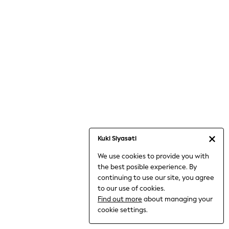
Jumpsuits & Playsuits
Knitwear
Nightwear & Pyjamas
Loungewear
Occasionwear
Sets & Outfits
Shirts & Blouses
Shorts & Skirts
Sportswear
Sweatshirts & Hoodies
Swimwear
Kuki Siyasəti
T-Shirts
We use cookies to provide you with
Tops
the best posible experience. By
Trousers & Leggings
continuing to use our site, you agree
Vests
to our use of cookies.
Trending: Top & Short Sets
Find out more
about managing your
Trending: Clogs
cookie settings.
Toy Story