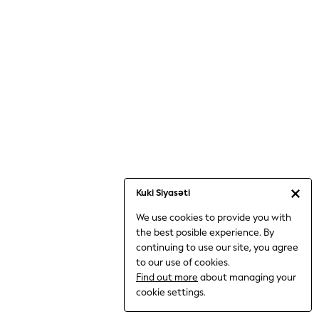
Jumpsuits & Playsuits
Knitwear
Nightwear & Pyjamas
Loungewear
Occasionwear
Sets & Outfits
Shirts & Blouses
Shorts & Skirts
Sportswear
Sweatshirts & Hoodies
Swimwear
Kuki Siyasəti
T-Shirts
We use cookies to provide you with
Tops
the best posible experience. By
Trousers & Leggings
continuing to use our site, you agree
Vests
to our use of cookies.
Trending: Top & Short Sets
Find out more
about managing your
Trending: Clogs
cookie settings.
Toy Story