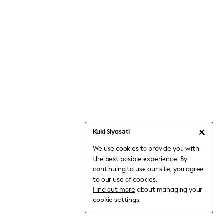
Jumpsuits & Playsuits
Knitwear
Nightwear & Pyjamas
Loungewear
Occasionwear
Sets & Outfits
Shirts & Blouses
Shorts & Skirts
Sportswear
Sweatshirts & Hoodies
Swimwear
Kuki Siyasəti
T-Shirts
We use cookies to provide you with
Tops
the best posible experience. By
Trousers & Leggings
continuing to use our site, you agree
Vests
to our use of cookies.
Trending: Top & Short Sets
Find out more
about managing your
Trending: Clogs
cookie settings.
Toy Story