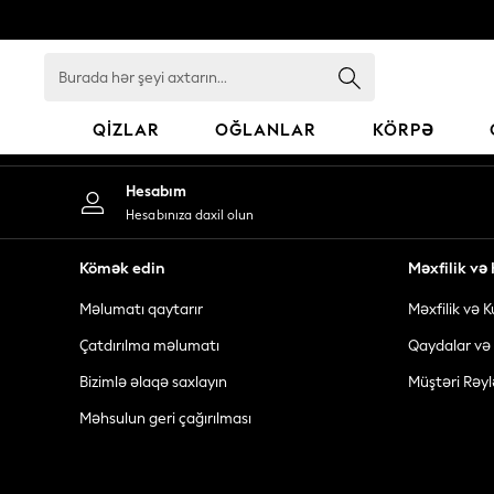
An error occurred on client
Burada
hər
şeyi
QIZLAR
OĞLANLAR
KÖRPƏ
axtarın...
GIRLS
Hesabım
New In
Hesabınıza daxil olun
98 - 110cm
116 - 134cm
Kömək edin
Məxfilik v
140 - 174cm
Məlumatı qaytarır
Məxfilik və K
All Clothing
Coats & Jackets
Çatdırılma məlumatı
Qaydalar və 
Dresses
Bizimlə əlaqə saxlayın
Müştəri Rəyl
Dungarees
Məhsulun geri çağırılması
Jeans
Jumpsuits & Playsuits
Knitwear