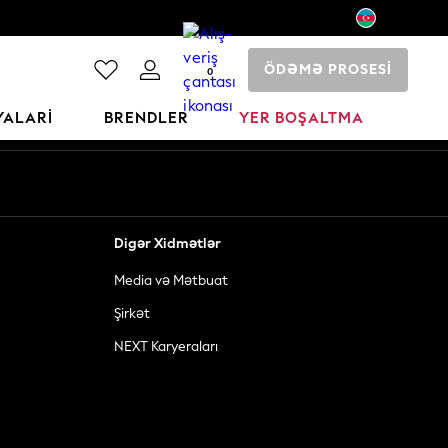
ÖDƏMƏ PROSESİ
0
YALARI
BRENDLER
YER BOŞALTMA
Digər Xidmətlər
Media və Mətbuat
Şirkət
NEXT Karyeraları