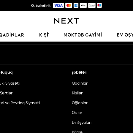
Qəbul edirik
Keyfiyyətli moda üçün etibarlı qlobal pərakəndə satış şirkəti
Sosial şəbəkələrimiz
QADINLAR
KİŞİ
MƏKTƏB GAYIMI
EV ƏŞ
ə Hüquq
şöbələri
uki Siyasəti
Qadınlar
Şərtlər
Kişilər
əri və Reytinq Siyasəti
Oğlanlar
Qızlar
Ev əşyaları
Körpə