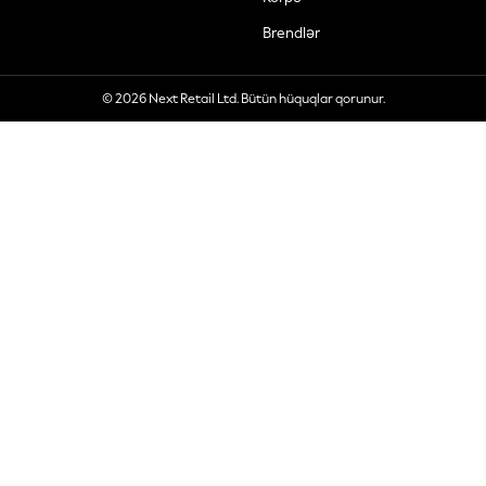
Brendlər
© 2026 Next Retail Ltd. Bütün hüquqlar qorunur.