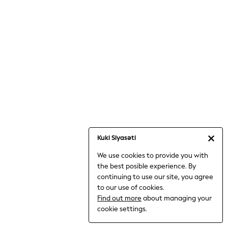
Jumpsuits & Playsuits
Knitwear
Nightwear & Pyjamas
Loungewear
Occasionwear
Sets & Outfits
Shirts & Blouses
Shorts & Skirts
Sportswear
Sweatshirts & Hoodies
Swimwear
Kuki Siyasəti
T-Shirts
We use cookies to provide you with
Tops
the best posible experience. By
Trousers & Leggings
continuing to use our site, you agree
Vests
to our use of cookies.
Trending: Top & Short Sets
Find out more
about managing your
Trending: Clogs
cookie settings.
Toy Story