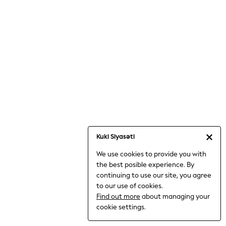
Jumpsuits & Playsuits
Knitwear
Nightwear & Pyjamas
Loungewear
Occasionwear
Sets & Outfits
Shirts & Blouses
Shorts & Skirts
Sportswear
Sweatshirts & Hoodies
Swimwear
Kuki Siyasəti
T-Shirts
We use cookies to provide you with
Tops
the best posible experience. By
Trousers & Leggings
continuing to use our site, you agree
Vests
to our use of cookies.
Trending: Top & Short Sets
Find out more
about managing your
Trending: Clogs
cookie settings.
Toy Story