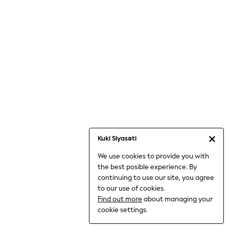
Jumpsuits & Playsuits
Knitwear
Nightwear & Pyjamas
Loungewear
Occasionwear
Sets & Outfits
Shirts & Blouses
Shorts & Skirts
Sportswear
Sweatshirts & Hoodies
Swimwear
Kuki Siyasəti
T-Shirts
We use cookies to provide you with
Tops
the best posible experience. By
Trousers & Leggings
continuing to use our site, you agree
Vests
to our use of cookies.
Trending: Top & Short Sets
Find out more
about managing your
Trending: Clogs
cookie settings.
Toy Story