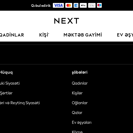
Qəbul edirik
Keyfiyyətli moda üçün etibarlı qlobal pərakəndə satış şirkəti
Sosial şəbəkələrimiz
QADINLAR
KİŞİ
MƏKTƏB GAYIMI
EV ƏŞ
ə Hüquq
şöbələri
uki Siyasəti
Qadınlar
Şərtlər
Kişilər
əri və Reytinq Siyasəti
Oğlanlar
Qızlar
Ev əşyaları
Körpə