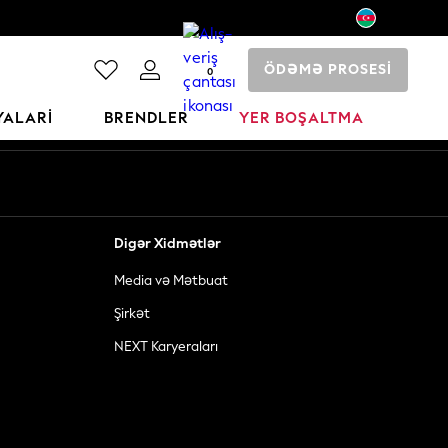
ÖDƏMƏ PROSESİ
0
YALARI
BRENDLER
YER BOŞALTMA
Digər Xidmətlər
Media və Mətbuat
Şirkət
NEXT Karyeraları