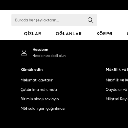
An error occurred on client
Burada
hər
şeyi
QIZLAR
OĞLANLAR
KÖRPƏ
axtarın...
GIRLS
Hesabım
New In
Hesabınıza daxil olun
98 - 110cm
116 - 134cm
Kömək edin
Məxfilik v
140 - 174cm
Məlumatı qaytarır
Məxfilik və K
All Clothing
Coats & Jackets
Çatdırılma məlumatı
Qaydalar və 
Dresses
Bizimlə əlaqə saxlayın
Müştəri Rəyl
Dungarees
Məhsulun geri çağırılması
Jeans
Jumpsuits & Playsuits
Knitwear