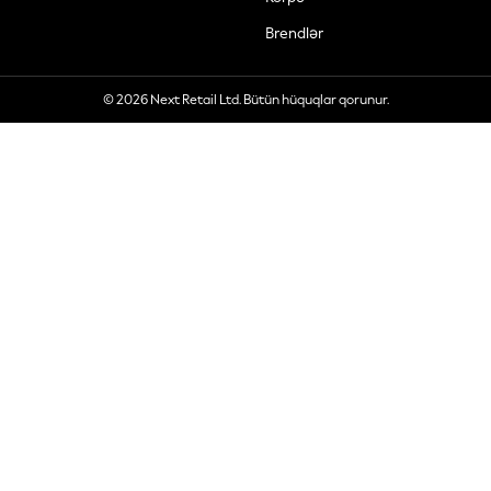
Brendlər
© 2026 Next Retail Ltd. Bütün hüquqlar qorunur.