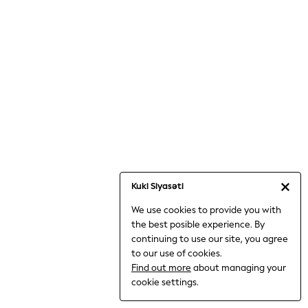
Loungewear
Occasionwear
Sets & Outfits
Shirts & Blouses
Shorts & Skirts
Sportswear
Sweatshirts & Hoodies
Swimwear
T-Shirts
Tops
Trousers & Leggings
Kuki Siyasəti
Vests
Trending: Top & Short Sets
We use cookies to provide you with
Trending: Clogs
the best posible experience. By
continuing to use our site, you agree
Toy Story
to our use of cookies.
Spring Dresses
Find out more
about managing your
THE SET
cookie settings.
Shop All Footwear
Boots