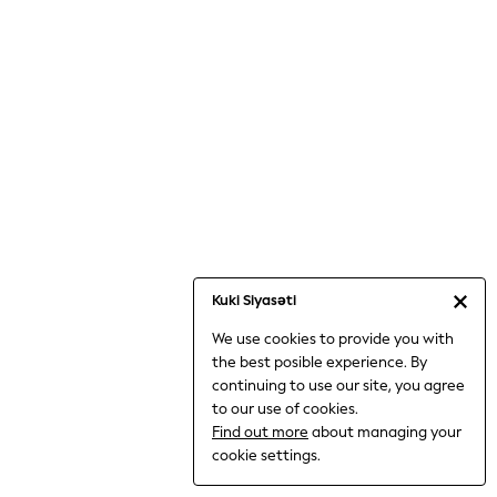
Jumpsuits & Playsuits
Knitwear
Nightwear & Pyjamas
Loungewear
Occasionwear
Sets & Outfits
Shirts & Blouses
Shorts & Skirts
Sportswear
Sweatshirts & Hoodies
Swimwear
Kuki Siyasəti
T-Shirts
We use cookies to provide you with
Tops
the best posible experience. By
Trousers & Leggings
continuing to use our site, you agree
Vests
to our use of cookies.
Trending: Top & Short Sets
Find out more
about managing your
Trending: Clogs
cookie settings.
Toy Story