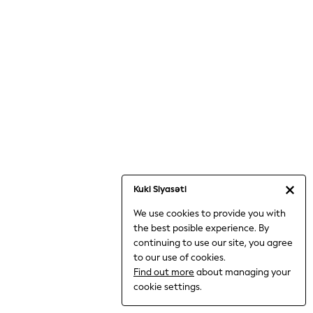
Jumpsuits & Playsuits
Knitwear
Nightwear & Pyjamas
Loungewear
Occasionwear
Sets & Outfits
Shirts & Blouses
Shorts & Skirts
Sportswear
Sweatshirts & Hoodies
Swimwear
Kuki Siyasəti
T-Shirts
We use cookies to provide you with
Tops
the best posible experience. By
Trousers & Leggings
continuing to use our site, you agree
Vests
to our use of cookies.
Trending: Top & Short Sets
Find out more
about managing your
Trending: Clogs
cookie settings.
Toy Story