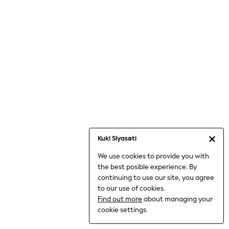
Jumpsuits & Playsuits
Knitwear
Nightwear & Pyjamas
Loungewear
Occasionwear
Sets & Outfits
Shirts & Blouses
Shorts & Skirts
Sportswear
Sweatshirts & Hoodies
Swimwear
Kuki Siyasəti
T-Shirts
We use cookies to provide you with
Tops
the best posible experience. By
Trousers & Leggings
continuing to use our site, you agree
Vests
to our use of cookies.
Trending: Top & Short Sets
Find out more
about managing your
Trending: Clogs
cookie settings.
Toy Story