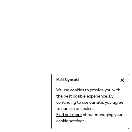
Jumpsuits & Playsuits
Knitwear
Nightwear & Pyjamas
Loungewear
Occasionwear
Sets & Outfits
Shirts & Blouses
Shorts & Skirts
Sportswear
Sweatshirts & Hoodies
Swimwear
Kuki Siyasəti
T-Shirts
We use cookies to provide you with
Tops
the best posible experience. By
Trousers & Leggings
continuing to use our site, you agree
Vests
to our use of cookies.
Trending: Top & Short Sets
Find out more
about managing your
Trending: Clogs
cookie settings.
Toy Story