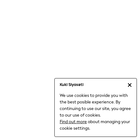
Jumpsuits & Playsuits
Knitwear
Nightwear & Pyjamas
Loungewear
Occasionwear
Sets & Outfits
Shirts & Blouses
Shorts & Skirts
Sportswear
Sweatshirts & Hoodies
Swimwear
Kuki Siyasəti
T-Shirts
We use cookies to provide you with
Tops
the best posible experience. By
Trousers & Leggings
continuing to use our site, you agree
Vests
to our use of cookies.
Trending: Top & Short Sets
Find out more
about managing your
Trending: Clogs
cookie settings.
Toy Story