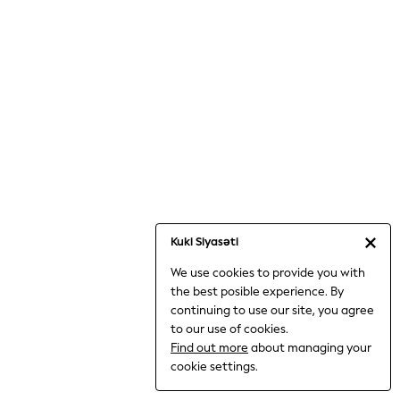
Jumpsuits & Playsuits
Knitwear
Nightwear & Pyjamas
Loungewear
Occasionwear
Sets & Outfits
Shirts & Blouses
Shorts & Skirts
Sportswear
Sweatshirts & Hoodies
Swimwear
Kuki Siyasəti
T-Shirts
We use cookies to provide you with
Tops
the best posible experience. By
Trousers & Leggings
continuing to use our site, you agree
Vests
to our use of cookies.
Trending: Top & Short Sets
Find out more
about managing your
Trending: Clogs
cookie settings.
Toy Story