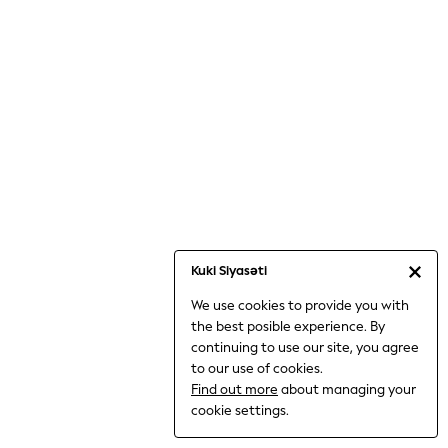
Jumpsuits & Playsuits
Knitwear
Nightwear & Pyjamas
Loungewear
Occasionwear
Sets & Outfits
Shirts & Blouses
Shorts & Skirts
Sportswear
Sweatshirts & Hoodies
Swimwear
Kuki Siyasəti
T-Shirts
We use cookies to provide you with
Tops
the best posible experience. By
Trousers & Leggings
continuing to use our site, you agree
Vests
to our use of cookies.
Trending: Top & Short Sets
Find out more
about managing your
Trending: Clogs
cookie settings.
Toy Story