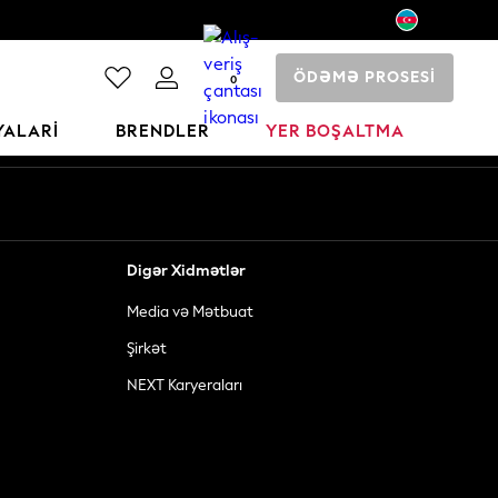
ÖDƏMƏ PROSESİ
0
YALARI
BRENDLER
YER BOŞALTMA
Digər Xidmətlər
Media və Mətbuat
Şirkət
NEXT Karyeraları