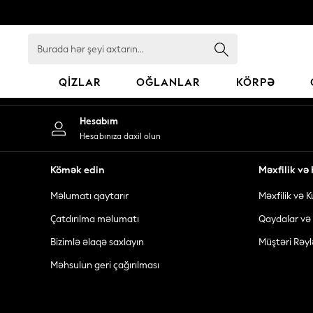
An error occurred on client
Burada
hər
şeyi
QIZLAR
OĞLANLAR
KÖRPƏ
axtarın...
GIRLS
Hesabım
New In
Hesabınıza daxil olun
98 - 110cm
116 - 134cm
Kömək edin
Məxfilik v
140 - 174cm
Məlumatı qaytarır
Məxfilik və K
All Clothing
Coats & Jackets
Çatdırılma məlumatı
Qaydalar və 
Dresses
Bizimlə əlaqə saxlayın
Müştəri Rəyl
Dungarees
Məhsulun geri çağırılması
Jeans
Jumpsuits & Playsuits
Knitwear