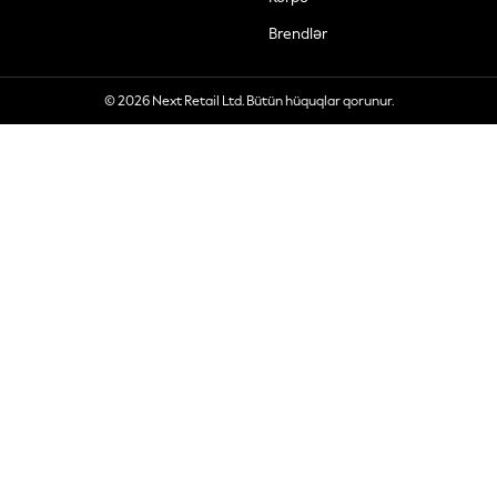
Brendlər
© 2026 Next Retail Ltd. Bütün hüquqlar qorunur.