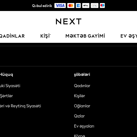
Qəbul edirik
Keyfiyyətli moda üçün etibarlı qlobal pərakəndə satış şirkəti
Sosial şəbəkələrimiz
QADINLAR
KİŞİ
MƏKTƏB GAYIMI
EV ƏŞ
ə Hüquq
şöbələri
uki Siyasəti
Qadınlar
Şərtlər
Kişilər
əri və Reytinq Siyasəti
Oğlanlar
Qızlar
Ev əşyaları
Körpə