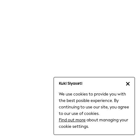
Jumpsuits & Playsuits
Knitwear
Nightwear & Pyjamas
Loungewear
Occasionwear
Sets & Outfits
Shirts & Blouses
Shorts & Skirts
Sportswear
Sweatshirts & Hoodies
Swimwear
Kuki Siyasəti
T-Shirts
We use cookies to provide you with
Tops
the best posible experience. By
Trousers & Leggings
continuing to use our site, you agree
Vests
to our use of cookies.
Trending: Top & Short Sets
Find out more
about managing your
Trending: Clogs
cookie settings.
Toy Story