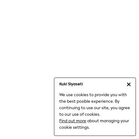
Jumpsuits & Playsuits
Knitwear
Nightwear & Pyjamas
Loungewear
Occasionwear
Sets & Outfits
Shirts & Blouses
Shorts & Skirts
Sportswear
Sweatshirts & Hoodies
Swimwear
Kuki Siyasəti
T-Shirts
We use cookies to provide you with
Tops
the best posible experience. By
Trousers & Leggings
continuing to use our site, you agree
Vests
to our use of cookies.
Trending: Top & Short Sets
Find out more
about managing your
Trending: Clogs
cookie settings.
Toy Story