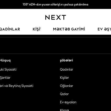
135* AZN-dən yuxarı sifarişlərə pulsuz çatdırılma
Qəbul edirik
Sosial şəbəkələrimiz
QADINLAR
KİŞİ
MƏKTƏB GAYIMI
EV ƏŞ
ə Hüquq
şöbələri
uki Siyasəti
Qadınlar
Şərtlər
Kişilər
əri və Reytinq Siyasəti
Oğlanlar
Qızlar
Ev əşyaları
Körpə