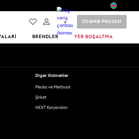
ÖDƏMƏ PROSESİ
0
YALARI
BRENDLER
YER BOŞALTMA
Digər Xidmətlər
Media və Mətbuat
Şirkət
NEXT Karyeraları