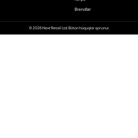
Brendlər
© 2026 Next Retail Ltd. Bütün hüquqlar qorunur.