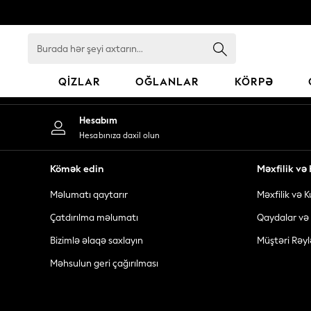
An error occurred on client
Burada
hər
şeyi
QIZLAR
OĞLANLAR
KÖRPƏ
axtarın...
GIRLS
Hesabım
New In
Hesabınıza daxil olun
98 - 110cm
116 - 134cm
Kömək edin
Məxfilik v
140 - 174cm
Məlumatı qaytarır
Məxfilik və K
All Clothing
Coats & Jackets
Çatdırılma məlumatı
Qaydalar və 
Dresses
Bizimlə əlaqə saxlayın
Müştəri Rəyl
Dungarees
Məhsulun geri çağırılması
Jeans
Jumpsuits & Playsuits
Knitwear