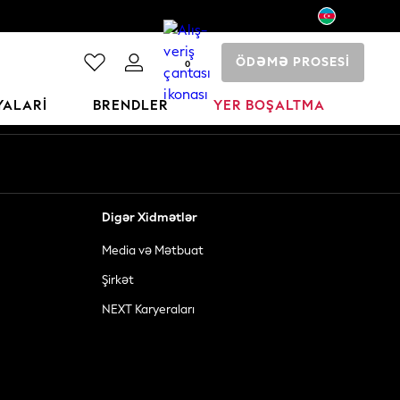
ÖDƏMƏ PROSESİ
0
YALARI
BRENDLER
YER BOŞALTMA
Digər Xidmətlər
Media və Mətbuat
Şirkət
NEXT Karyeraları