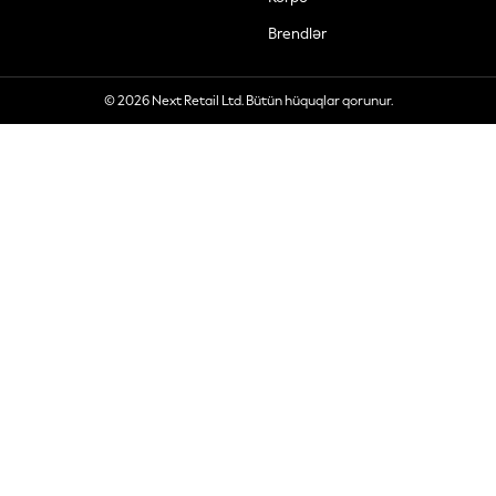
Brendlər
© 2026 Next Retail Ltd. Bütün hüquqlar qorunur.