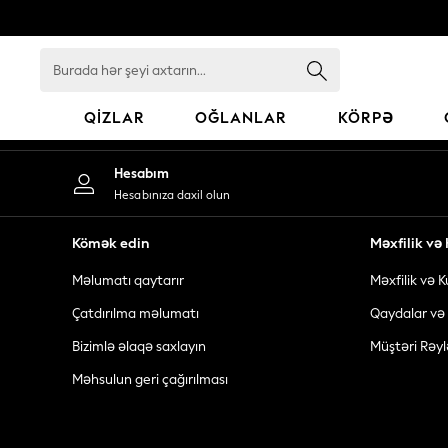
An error occurred on client
Burada
hər
şeyi
QIZLAR
OĞLANLAR
KÖRPƏ
axtarın...
GIRLS
Hesabım
New In
Hesabınıza daxil olun
98 - 110cm
116 - 134cm
Kömək edin
Məxfilik v
140 - 174cm
Məlumatı qaytarır
Məxfilik və K
All Clothing
Coats & Jackets
Çatdırılma məlumatı
Qaydalar və 
Dresses
Bizimlə əlaqə saxlayın
Müştəri Rəyl
Dungarees
Məhsulun geri çağırılması
Jeans
Jumpsuits & Playsuits
Knitwear