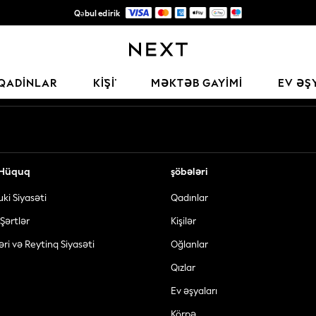
Qəbul edirik
Keyfiyyətli moda üçün etibarlı qlobal pərakəndə satış şirkəti
Sosial şəbəkələrimiz
QADINLAR
KİŞİ
MƏKTƏB GAYIMI
EV ƏŞ
ə Hüquq
şöbələri
uki Siyasəti
Qadınlar
Şərtlər
Kişilər
əri və Reytinq Siyasəti
Oğlanlar
Qızlar
Ev əşyaları
Körpə