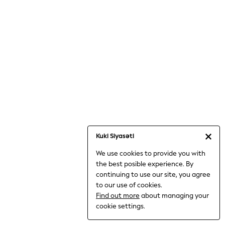
Jumpsuits & Playsuits
Knitwear
Nightwear & Pyjamas
Loungewear
Occasionwear
Sets & Outfits
Shirts & Blouses
Shorts & Skirts
Sportswear
Sweatshirts & Hoodies
Swimwear
Kuki Siyasəti
T-Shirts
We use cookies to provide you with
Tops
the best posible experience. By
Trousers & Leggings
continuing to use our site, you agree
Vests
to our use of cookies.
Trending: Top & Short Sets
Find out more
about managing your
Trending: Clogs
cookie settings.
Toy Story