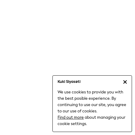
Jumpsuits & Playsuits
Knitwear
Nightwear & Pyjamas
Loungewear
Occasionwear
Sets & Outfits
Shirts & Blouses
Shorts & Skirts
Sportswear
Sweatshirts & Hoodies
Swimwear
Kuki Siyasəti
T-Shirts
We use cookies to provide you with
Tops
the best posible experience. By
Trousers & Leggings
continuing to use our site, you agree
Vests
to our use of cookies.
Trending: Top & Short Sets
Find out more
about managing your
Trending: Clogs
cookie settings.
Toy Story