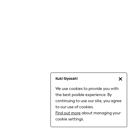
Loungewear
Occasionwear
Sets & Outfits
Shirts & Blouses
Shorts & Skirts
Sportswear
Sweatshirts & Hoodies
Swimwear
T-Shirts
Tops
Trousers & Leggings
Kuki Siyasəti
Vests
Trending: Top & Short Sets
We use cookies to provide you with
Trending: Clogs
the best posible experience. By
continuing to use our site, you agree
Toy Story
to our use of cookies.
Spring Dresses
Find out more
about managing your
THE SET
cookie settings.
Shop All Footwear
Boots