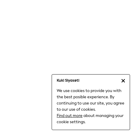
Jumpsuits & Playsuits
Knitwear
Nightwear & Pyjamas
Loungewear
Occasionwear
Sets & Outfits
Shirts & Blouses
Shorts & Skirts
Sportswear
Sweatshirts & Hoodies
Swimwear
Kuki Siyasəti
T-Shirts
We use cookies to provide you with
Tops
the best posible experience. By
Trousers & Leggings
continuing to use our site, you agree
Vests
to our use of cookies.
Trending: Top & Short Sets
Find out more
about managing your
Trending: Clogs
cookie settings.
Toy Story