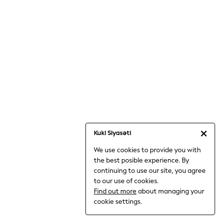
Jumpsuits & Playsuits
Knitwear
Nightwear & Pyjamas
Loungewear
Occasionwear
Sets & Outfits
Shirts & Blouses
Shorts & Skirts
Sportswear
Sweatshirts & Hoodies
Swimwear
Kuki Siyasəti
T-Shirts
We use cookies to provide you with
Tops
the best posible experience. By
Trousers & Leggings
continuing to use our site, you agree
Vests
to our use of cookies.
Trending: Top & Short Sets
Find out more
about managing your
Trending: Clogs
cookie settings.
Toy Story