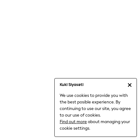
Jumpsuits & Playsuits
Knitwear
Nightwear & Pyjamas
Loungewear
Occasionwear
Sets & Outfits
Shirts & Blouses
Shorts & Skirts
Sportswear
Sweatshirts & Hoodies
Swimwear
Kuki Siyasəti
T-Shirts
We use cookies to provide you with
Tops
the best posible experience. By
Trousers & Leggings
continuing to use our site, you agree
Vests
to our use of cookies.
Trending: Top & Short Sets
Find out more
about managing your
Trending: Clogs
cookie settings.
Toy Story