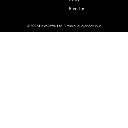
Brendlər
© 2026 Next Retail Ltd. Bütün hüquqlar qorunur.