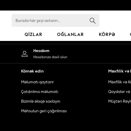
An error occurred on client
Burada
hər
şeyi
QIZLAR
OĞLANLAR
KÖRPƏ
axtarın...
GIRLS
Hesabım
New In
Hesabınıza daxil olun
98 - 110cm
116 - 134cm
Kömək edin
Məxfilik v
140 - 174cm
Məlumatı qaytarır
Məxfilik və K
All Clothing
Coats & Jackets
Çatdırılma məlumatı
Qaydalar və 
Dresses
Bizimlə əlaqə saxlayın
Müştəri Rəyl
Dungarees
Məhsulun geri çağırılması
Jeans
Jumpsuits & Playsuits
Knitwear