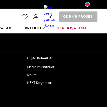
ÖDƏMƏ PROSESİ
0
YALARI
BRENDLER
YER BOŞALTMA
Digər Xidmətlər
Media və Mətbuat
Şirkət
NEXT Karyeraları