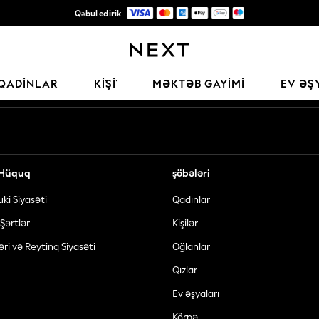
Qəbul edirik
Keyfiyyətli moda üçün etibarlı qlobal pərakəndə satış şirkəti
Sosial şəbəkələrimiz
QADINLAR
KİŞİ
MƏKTƏB GAYIMI
EV ƏŞ
ə Hüquq
şöbələri
uki Siyasəti
Qadınlar
Şərtlər
Kişilər
əri və Reytinq Siyasəti
Oğlanlar
Qızlar
Ev əşyaları
Körpə