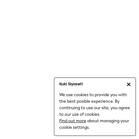
Jumpsuits & Playsuits
Knitwear
Nightwear & Pyjamas
Loungewear
Occasionwear
Sets & Outfits
Shirts & Blouses
Shorts & Skirts
Sportswear
Sweatshirts & Hoodies
Swimwear
Kuki Siyasəti
T-Shirts
We use cookies to provide you with
Tops
the best posible experience. By
Trousers & Leggings
continuing to use our site, you agree
Vests
to our use of cookies.
Trending: Top & Short Sets
Find out more
about managing your
Trending: Clogs
cookie settings.
Toy Story