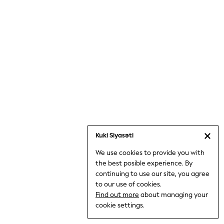
Jumpsuits & Playsuits
Knitwear
Nightwear & Pyjamas
Loungewear
Occasionwear
Sets & Outfits
Shirts & Blouses
Shorts & Skirts
Sportswear
Sweatshirts & Hoodies
Swimwear
Kuki Siyasəti
T-Shirts
We use cookies to provide you with
Tops
the best posible experience. By
Trousers & Leggings
continuing to use our site, you agree
Vests
to our use of cookies.
Trending: Top & Short Sets
Find out more
about managing your
Trending: Clogs
cookie settings.
Toy Story